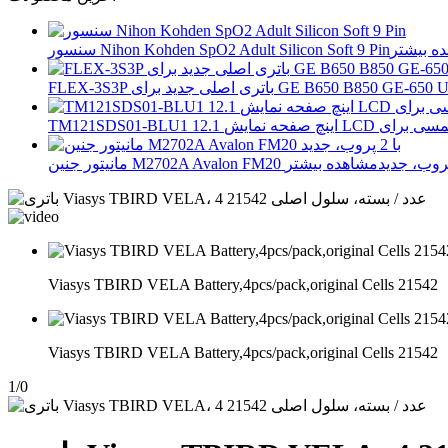
سنسور Nihon Kohden SpO2 Adult Silicon Soft 9 Pin
GE B650 B850 GE-650 U80206 REF 203698
Viasys TBIRD VELA Battery,4pcs/pack,original Cells 21542
Viasys TBIRD VELA Battery,4pcs/pack,original Cells 21542
1
/
0