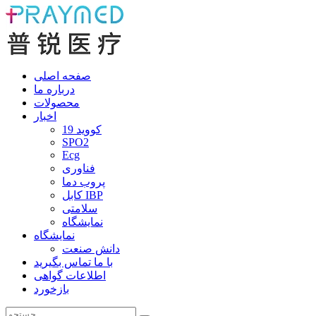
صفحه اصلی
درباره ما
محصولات
اخبار
کووید 19
SPO2
Ecg
فناوری
پروب دما
کابل IBP
سلامتی
نمایشگاه
نمایشگاه
دانش صنعت
با ما تماس بگیرید
اطلاعات گواهی
بازخورد