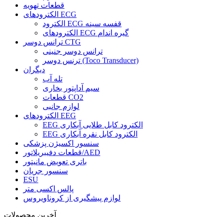
قطعات تهویه
الکترودهای ECG
الکترود ECG قفسه سینه
الکترودهای ECG گیره اندام
ترانس دوسر CTG
ترانس دوسر جنینی
ترنس دوسر (Toco Transducer)
دیگران
تله آب
سیم آداپتور بخاری
قطعات CO2
لوازم جانبی
الکترودهای EEG
EEG الکترود کابل طلایی آبکاری
EEG الکترود کابل نقره آبکاری
سنسور اکسیژن پزشکی
قطعات دفیبریلاتور/AED
باتری تعویض مانیتور
سنسور جریان
ESU
پالس اکسی متر
لوازم پیشگیری از کروناویروس
آخرین محصولات