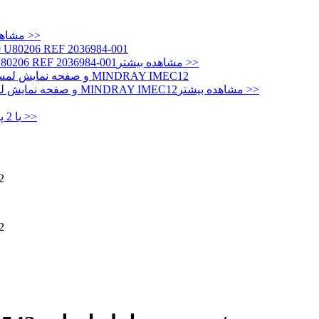
مشاهده بیشتر >>
مشاهده بیشتر >>
FLEX-3S3P باتری اصلی جدید برای 4-001
مشاهده بیشتر >>
TM121SDS01-BLU1 12.1 اینچ صفحه نمایش LCD و صفحه نمایش لمسی برای MINDRAY IMEC12
مشاهده بیشتر >>
مانیتور جنین M2702A Avalon FM20 با 2 پروب، جدید