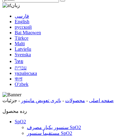
زبان
فارسی
English
русский
Bai Miaowen
Türkçe
Malti
Latviešu
Svenska
ไทย
עברית
українська
বাংলা
O'zbek
صفحه اصلی
-
محصولات
-
باتری تعویض مانیتور
-
جزئیات
رده محصول
SpO2
سنسور یکبار مصرف SpO2
مستقیماً سنسور SpO2