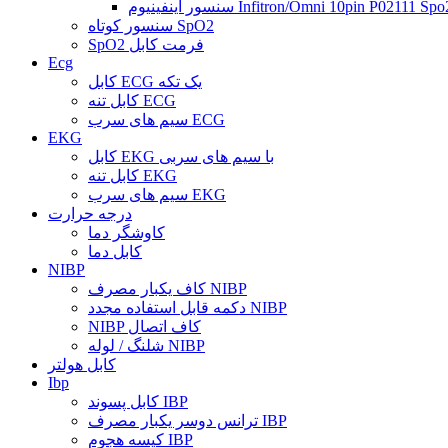
سنسور کوتاه SpO2
SpO2 فرمت کابل
Ecg
کابل ECG یک تکه
کابل تنه ECG
سیم های سرب ECG
EKG
کابل EKG با سیم های سربی
کابل تنه EKG
سیم های سرب EKG
درجه حرارت
کاوشگر دما
کابل دما
NIBP
کاف یکبار مصرف NIBP
دکمه قابل استفاده مجدد NIBP
NIBP کاف اتصال
شلنگ / لوله NIBP
کابل هولتر
Ibp
کابل پسوند IBP
ترانس دوسر یکبار مصرف IBP
کیسه هجوم IBP