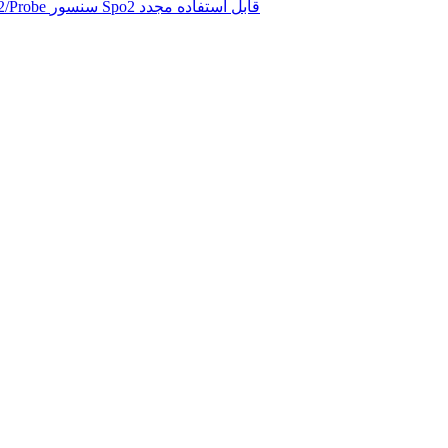
سنسور اینفینیوم Infitron/Omni 10pin P02111 Spo2/Probe سنسور Spo2 قابل استفاده مجدد