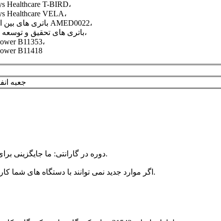
ys Healthcare T-BIRD،
ys Healthcare VELA،
باتری های بین ایالتی AMED0022،
باتری های تحقیق و توسعه 5242،
ower B11353،
ower B11418
جعبه انف
1. دوره در گارانتی: ما جایگزینی برای تمام مشکلات کیفیت در زمان در شرایط عادی استفاده می دهیم.
2. اگر موارد جدید نمی توانند با دستگاه های شما کار کنند، ما جایگزین جدید یا بازپرداخت را به موقع ارسال خواهیم کرد.