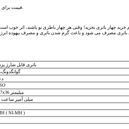
قیمت برای یک مجموعه (4 عدد=مجموعه) است. سلول ها سانیو اصل ژاپن هستند.
 خرید چهار باتری بخرید! وقتی هر چهار باطری نو باشند، اثر خوب است
اتری مصرف می شود و باعث گرم شدن باتری و مصرف بیهوده انرژی می ش
باتری قابل شارژ پ
گوانگدونگ،
دع
ISO
93x67x36 میلیمتر
4500 میلی آمپر ساعت
H ( NI-MH )