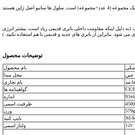
. (به دلیل اینکه مقاومت داخلی باتری قدیمی زیاد است، بیشتر انرژی
ود. بنابراین از باتری های جدید و قدیمی با هم استفاده نکنید. )
توضیحات محصول
زشکی
نام محصول
 چین
محل مبدا
ا-مد
نام تجاری
CE/
گواهینامه ها
اندازه
ظرفیت اسمی
579g
وزن
NI-M
تایپ کنید
12v
ولتاژ اسمی